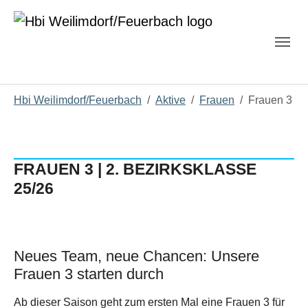
Skip to main navigation
Zum Hauptinhalt springen
Skip to page footer
Sie sind hier:
Hbi Weilimdorf/Feuerbach
Aktive
Frauen
Frauen 3
FRAUEN 3 | 2. BEZIRKSKLASSE
25/26
Show larger version
Neues Team, neue Chancen: Unsere
Frauen 3 starten durch
Ab dieser Saison geht zum ersten Mal eine Frauen 3 für