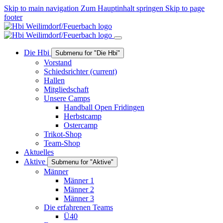
Skip to main navigation
Zum Hauptinhalt springen
Skip to page
footer
Die Hbi
Submenu for "Die Hbi"
Vorstand
Schiedsrichter
(current)
Hallen
Mitgliedschaft
Unsere Camps
Handball Open Fridingen
Herbstcamp
Ostercamp
Trikot-Shop
Team-Shop
Aktuelles
Aktive
Submenu for "Aktive"
Männer
Männer 1
Männer 2
Männer 3
Die erfahrenen Teams
Ü40