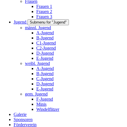
Frauen
Frauen 1
Frauen 2
Frauen 3
Jugend
Submenu for "Jugend"
männl. Jugend
A-Jugend
B-Jugend
C1-Jugend
C2-Jugend
D-Jugend
E-Jugend
weibl. Jugend
A-Jugend
B-Jugend
C-Jugend
D-Jugend
E-Jugend
gem. Jugend
F-Jugend
Minis
Windelflitzer
Galerie
Sponsoren
Förderverein