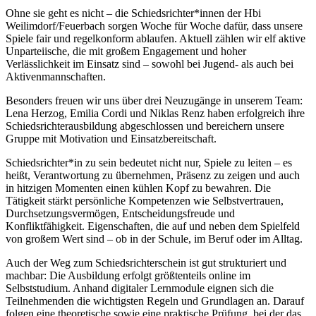
Ohne sie geht es nicht – die Schiedsrichter*innen der Hbi
Weilimdorf/Feuerbach sorgen Woche für Woche dafür, dass unsere
Spiele fair und regelkonform ablaufen. Aktuell zählen wir elf aktive
Unparteiische, die mit großem Engagement und hoher
Verlässlichkeit im Einsatz sind – sowohl bei Jugend- als auch bei
Aktivenmannschaften.
Besonders freuen wir uns über drei Neuzugänge in unserem Team:
Lena Herzog, Emilia Cordi und Niklas Renz haben erfolgreich ihre
Schiedsrichterausbildung abgeschlossen und bereichern unsere
Gruppe mit Motivation und Einsatzbereitschaft.
Schiedsrichter*in zu sein bedeutet nicht nur, Spiele zu leiten – es
heißt, Verantwortung zu übernehmen, Präsenz zu zeigen und auch
in hitzigen Momenten einen kühlen Kopf zu bewahren. Die
Tätigkeit stärkt persönliche Kompetenzen wie Selbstvertrauen,
Durchsetzungsvermögen, Entscheidungsfreude und
Konfliktfähigkeit. Eigenschaften, die auf und neben dem Spielfeld
von großem Wert sind – ob in der Schule, im Beruf oder im Alltag.
Auch der Weg zum Schiedsrichterschein ist gut strukturiert und
machbar: Die Ausbildung erfolgt größtenteils online im
Selbststudium. Anhand digitaler Lernmodule eignen sich die
Teilnehmenden die wichtigsten Regeln und Grundlagen an. Darauf
folgen eine theoretische sowie eine praktische Prüfung, bei der das