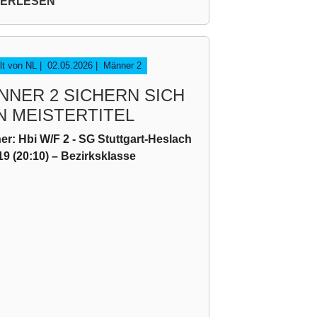
TERLESEN
llt von NL |
02.05.2026
|
Männer 2
NNER 2 SICHERN SICH
N MEISTERTITEL
r: Hbi W/F 2 - SG Stuttgart-Heslach
19 (20:10) – Bezirksklasse