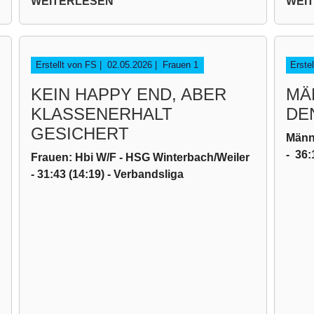
WEITERLESEN
WEI
Erstellt von FS |
02.05.2026
|
Frauen 1
Erste
KEIN HAPPY END, ABER
MÄ
KLASSENERHALT
DE
GESICHERT
Männe
- 36:
Frauen: Hbi W/F - HSG Winterbach/Weiler
- 31:43 (14:19) - Verbandsliga