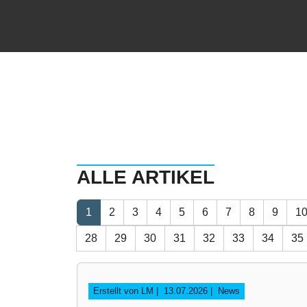
ALLE ARTIKEL
1
2
3
4
5
6
7
8
9
1
28
29
30
31
32
33
34
35
Erstellt von LM |
13.07.2026
|
News