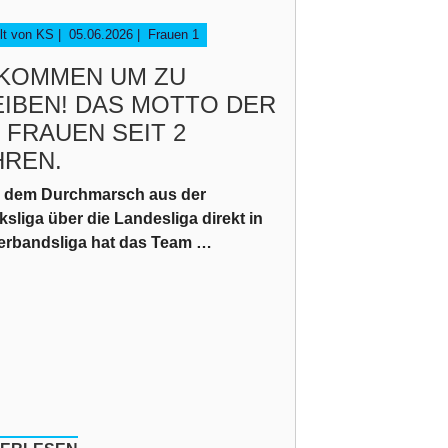
llt von KS |
05.06.2026
|
Frauen 1
KOMMEN UM ZU
EIBEN! DAS MOTTO DER
 FRAUEN SEIT 2
HREN.
 dem Durchmarsch aus der
ksliga über die Landesliga direkt in
Verbandsliga hat das Team …