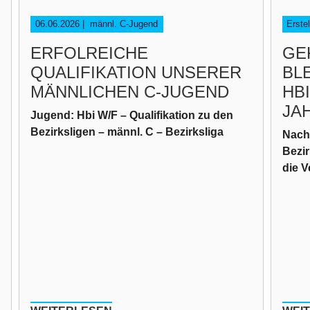
06.06.2026
|
männl. C-Jugend
Erste
ERFOLREICHE
GE
QUALIFIKATION UNSERER
BL
MÄNNLICHEN C-JUGEND
HBI
JA
Jugend: Hbi W/F – Qualifikation zu den
Bezirksligen – männl. C – Bezirksliga
Nach
Bezir
die 