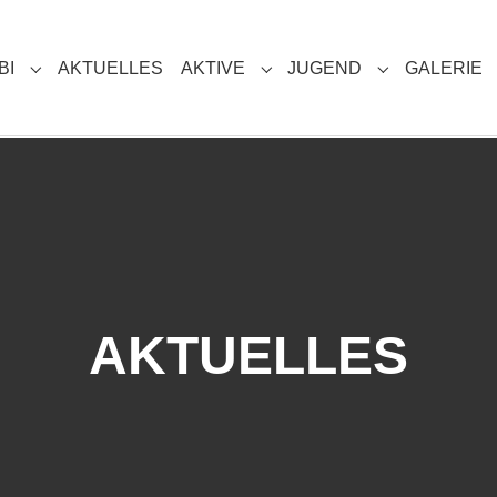
(CURRENT)
BI
AKTUELLES
AKTIVE
JUGEND
GALERIE
SUBMENU FOR "DIE HBI"
SUBMENU FOR "AKTIVE"
SUBMENU FO
AKTUELLES