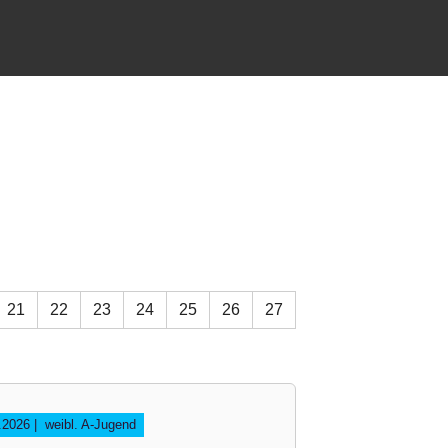
21
22
23
24
25
26
27
6.2026
|
weibl. A-Jugend