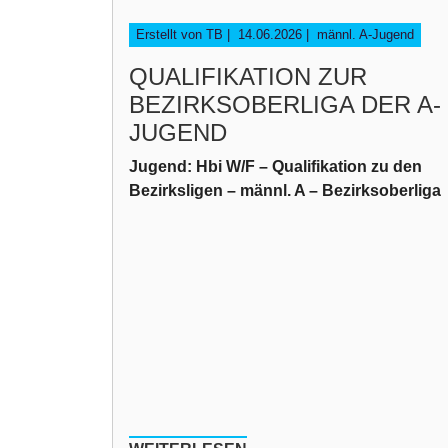
Erstellt von TB |
14.06.2026
|
männl. A-Jugend
QUALIFIKATION ZUR
BEZIRKSOBERLIGA DER A-
JUGEND
Jugend: Hbi W/F – Qualifikation zu den
Bezirksligen – männl. A – Bezirksoberliga