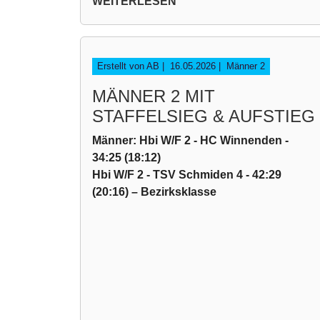
WEITERLESEN
Erstellt von AB |
16.05.2026
|
Männer 2
MÄNNER 2 MIT
STAFFELSIEG & AUFSTIEG
Männer: Hbi W/F 2 - HC Winnenden -
34:25 (18:12)
Hbi W/F 2 - TSV Schmiden 4 - 42:29
(20:16) – Bezirksklasse