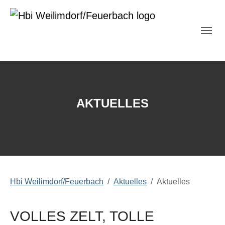
Skip to main navigation
Zum Hauptinhalt springen
Skip to page footer
AKTUELLES
Sie sind hier:
Hbi Weilimdorf/Feuerbach
Aktuelles
Aktuelles
VOLLES ZELT, TOLLE