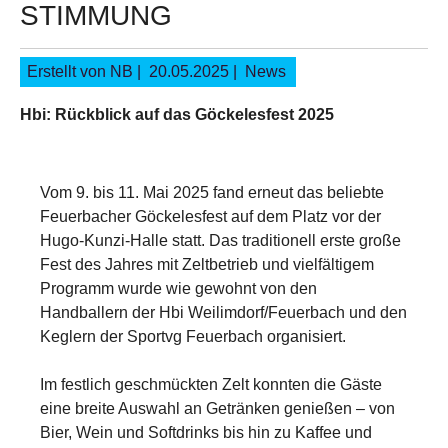
STIMMUNG
Erstellt von NB |
20.05.2025
|
News
Hbi: Rückblick auf das Göckelesfest 2025
Show larger version
Vom 9. bis 11. Mai 2025 fand erneut das beliebte
Feuerbacher Göckelesfest auf dem Platz vor der
Hugo-Kunzi-Halle statt. Das traditionell erste große
Fest des Jahres mit Zeltbetrieb und vielfältigem
Programm wurde wie gewohnt von den
Handballern der Hbi Weilimdorf/Feuerbach und den
Keglern der Sportvg Feuerbach organisiert.
Im festlich geschmückten Zelt konnten die Gäste
eine breite Auswahl an Getränken genießen – von
Bier, Wein und Softdrinks bis hin zu Kaffee und