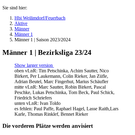
Sie sind hier:
Hbi Weilimdorf/Feuerbach
Aktive
Männer
Männer 1
Männer 1 | Saison 2023/2024
Männer 1 | Bezirksliga 23/24
Show larger version
oben vLnR: Tim Petschinka, Achim Sautter, Nico
Birkert, Per Laukemann, Colin Rieker, Jan Züfle,
Adrian Beutel, Marc Fingerhut, Marius Schäufler
mitte vLnR: Marc Sautter, Robin Birkert, Pascal
Peschke, Lukas Petschinka, Tom Beck, Paul Schick,
Friedrich Schriefers
unten vLnR: Ivan Toldo
es fehlen: Paul Paffe, Raphael Hagel, Lasse Raith,Lars
Karle, Thomas Rinklef, Bennet Rieker
Die vorderen Plätze werden anvisiert