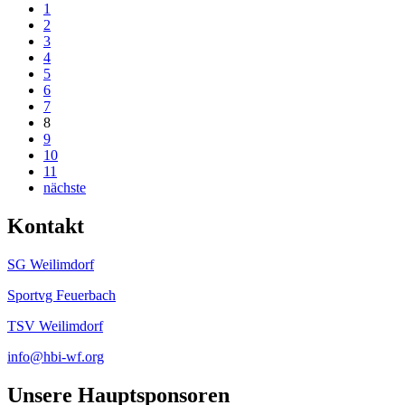
1
2
3
4
5
6
7
8
9
10
11
nächste
Kontakt
SG Weilimdorf
Sportvg Feuerbach
TSV Weilimdorf
info@hbi-wf.org
Unsere Hauptsponsoren