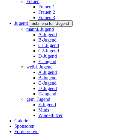
Frauen
Frauen 1
Frauen 2
Frauen 3
Jugend
Submenu for "Jugend"
männl. Jugend
A-Jugend
B-Jugend
C1-Jugend
C2-Jugend
D-Jugend
E-Jugend
weibl. Jugend
A-Jugend
B-Jugend
C-Jugend
D-Jugend
E-Jugend
gem. Jugend
F-Jugend
Minis
Windelflitzer
Galerie
Sponsoren
Förderverein