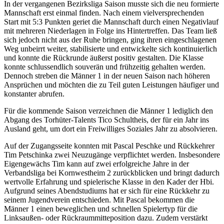
In der vergangenen Bezirksliga Saison musste sich die neu formierte
Mannschaft erst einmal finden. Nach einem vielversprechenden
Start mit 5:3 Punkten geriet die Mannschaft durch einen Negativlauf
mit mehreren Niederlagen in Folge ins Hintertreffen. Das Team ließ
sich jedoch nicht aus der Ruhe bringen, ging ihren eingeschlagenen
Weg unbeirrt weiter, stabilisierte und entwickelte sich kontinuierlich
und konnte die Rückrunde äußerst positiv gestalten. Die Klasse
konnte schlussendlich souverän und frühzeitig gehalten werden.
Dennoch streben die Männer 1 in der neuen Saison nach höheren
Ansprüchen und möchten die zu Teil guten Leistungen häufiger und
konstanter abrufen.
Für die kommende Saison verzeichnen die Männer 1 lediglich den
Abgang des Torhüter-Talents Tico Schultheis, der für ein Jahr ins
Ausland geht, um dort ein Freiwilliges Soziales Jahr zu absolvieren.
Auf der Zugangsseite konnten mit Pascal Peschke und Rückkehrer
Tim Petschinka zwei Neuzugänge verpflichtet werden. Insbesondere
Eigengewächs Tim kann auf zwei erfolgreiche Jahre in der
Verbandsliga bei Kornwestheim 2 zurückblicken und bringt dadurch
wertvolle Erfahrung und spielerische Klasse in den Kader der Hbi.
Aufgrund seines Abendstudiums hat er sich für eine Rückkehr zu
seinem Jugendverein entschieden. Mit Pascal bekommen die
Männer 1 einen beweglichen und schnellen Spielertyp für die
Linksaußen- oder Rückraummitteposition dazu. Zudem verstärkt