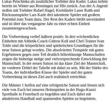
Lukas Petschinka als zusätzlicher Torhüter den Kader. Lukas kehrte
bereits im Winter aus Renningen zur Hbi zurück. Aus der A-Jugend
stoßen mit Torhüter Rafael Hagel, Kreisläufer Lasse Raith und
Rückraumspieler Lars Karle drei talentierte Spieler mit großem
Potential zum Team dazu. Der Rest des Kaders bleibt unverändert
und ist über das vergangene Jahr zu einer echten Einheit
zusammengewachsen.
Die Vorbereitung verlief äußerst positiv. In drei wöchentlichen
Einheiten mit Athletik-Coach Gideon Kull und Chef-Trainer Ivan
Toldo sind die körperlichen und spielerischen Grundlagen für die
neue Saison gelegt worden. Die absolvierten Testspiele mit guten
Ergebnissen gegen zum Teil deutlich höherklassige Mannschaften
zeigen die bisherige stetige und vielversprechende Entwicklung der
Mannschaft. In der neuen Saison ist das klare Ziel der Mannschaft,
im vorderen Drittel der Tabelle mit dabei zu sein. Mit der Stärke des
Teams, der individuellen Klasse der Spieler und der guten
Vorbereitung ist dieses Ziel auch realistisch erreichbar.
Die Männer 1 hoffen auf eine erfolgreiche Saison und freuen sich
viele von Euch bei unseren Heimspielen in der Hugo-Kunzi
Sporthalle in Feuerbach zu begrüßen und Euch dabei mit
attraktivem Handball und spannenden Spielen zu begeistern.